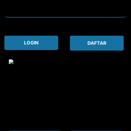
LOGIN
DAFTAR