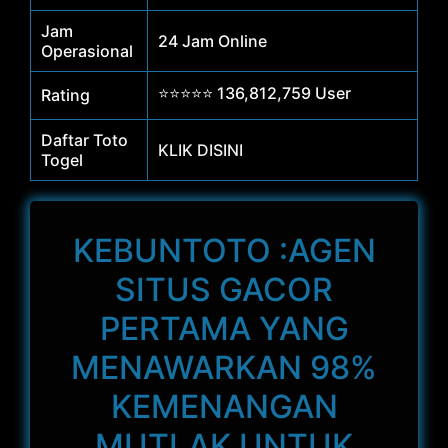
Jam
24 Jam Online
Operasional
⭐⭐⭐⭐⭐ 136,812,759 User
Rating
Daftar Toto
KLIK DISINI
Togel
KEBUNTOTO :AGEN
SITUS GACOR
PERTAMA YANG
MENAWARKAN 98%
KEMENANGAN
MUTLAK UNTUK