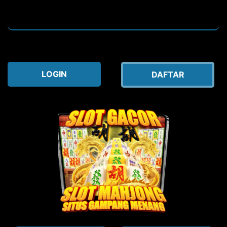
LOGIN
DAFTAR