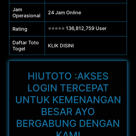
Jam
24 Jam Online
Operasional
⭐⭐⭐⭐⭐ 136,812,759 User
Rating
Daftar Toto
KLIK DISINI
Togel
HIUTOTO :AKSES
LOGIN TERCEPAT
UNTUK KEMENANGAN
BESAR AYO
BERGABUNG DENGAN
KAMI