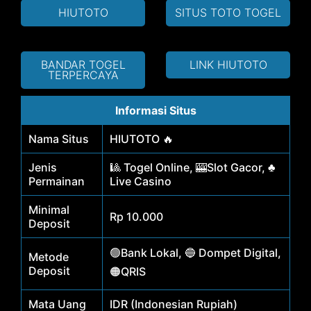
HIUTOTO
SITUS TOTO TOGEL
BANDAR TOGEL
LINK HIUTOTO
TERPERCAYA
Informasi Situs
Nama Situs
HIUTOTO 🔥
Jenis
🎱 Togel Online, 🎰Slot Gacor, ♣️
Permainan
Live Casino
Minimal
Rp 10.000
Deposit
🟢Bank Lokal, 🔵 Dompet Digital,
Metode
Deposit
🟠QRIS
Mata Uang
IDR (Indonesian Rupiah)