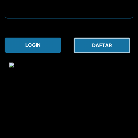
LOGIN
DAFTAR